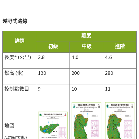
越野式路線
難度
詳情
初級
中級
進階
長度* (公里)
2.8
4.0
4.6
攀高 (米)
130
200
280
控制點數目
9
10
11
地圖
(按圖下載)