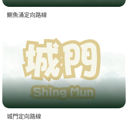
鰂魚涌定向路線
城門定向路線