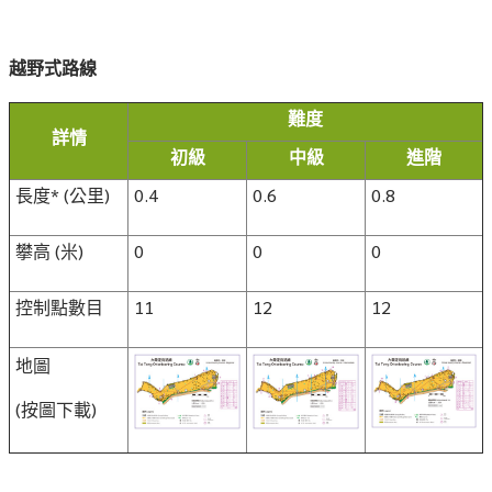
越野式路線
難度
詳情
初級
中級
進階
長度* (公里)
0.4
0.6
0.8
攀高 (米)
0
0
0
控制點數目
11
12
12
地圖
(按圖下載)