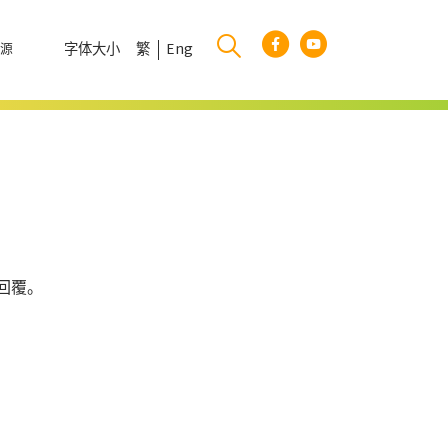
字体大小
繁
Eng
资源
回覆。