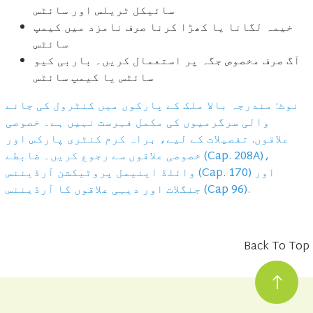
سائیکل ٹریلس اور سائٹس
خیمہ لگانا یا کھڑا کرنا صرف نامزد میں کیمپ
سائٹس
آگ صرف مخصوص جگہ پر استعمال کریں۔ باربی کیو
سائٹس یا کیمپ سائٹس
نوٹ: مندرجہ بالا ملک کے پارکوں میں کنٹرول کی جانے
والی سرگرمیوں کی مکمل فہرست نہیں ہے۔ خصوصی
علاقوں. تفصیلات کے لیے، براہ کرم کنٹری پارکس اور
خصوصی علاقوں سے رجوع کریں۔ ضابطے (Cap. 208A)،
وائلڈ اینیمل پروٹیکشن آرڈیننس (Cap. 170) اور
جنگلات اور دیہی علاقوں کا آرڈیننس (Cap 96).
Back To Top