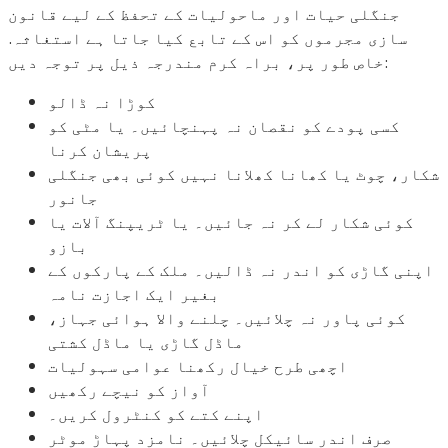
جنگلی حیات اور ماحولیات کے تحفظ کے لیے قانون
سازی مجرموں کو اس کے تابع کیا جاتا ہے استغاثہ.
خاص طور پر، براہ کرم مندرجہ ذیل پر توجہ دیں:
کوڑا نہ ڈالو
کسی پودے کو نقصان نہ پہنچائیں۔ یا مٹی کو
پریشان کرنا
شکار، چوٹ یا کھانا کھلانا نہیں کوئی بھی جنگلی
جانور
کوئی شکار لے کر نہ جائیں۔ یا ٹریپنگ آلات یا
بازو
اپنی گاڑی کو اندر نہ ڈالیں۔ ملک کے پارکوں کے
بغیر ایک اجازت نامہ
کوئی پاور نہ چلائیں۔ چلنے والا ہوائی جہاز،
ماڈل گاڑی یا ماڈل کشتی
اچھی طرح خیال رکھنا عوامی سہولیات
آواز کو نیچے رکھیں
اپنے کتے کو کنٹرول کریں۔
صرف اندر سائیکل چلائیں۔ نامزد پہاڑ موٹر