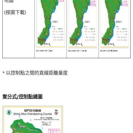
地圖
(按圖下載)
* 以控制點之間的直線距離量度
奪分式/控制點總圖