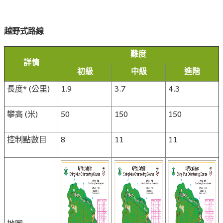
越野式路線
難度
詳情
初級
中級
進階
長度* (公里)
1.9
3.7
4.3
攀高 (米)
50
150
150
控制點數目
8
11
11