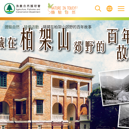
跳至主要內容
體驗自然
特備活動
隱藏在柏架山郊野的百年故事
.