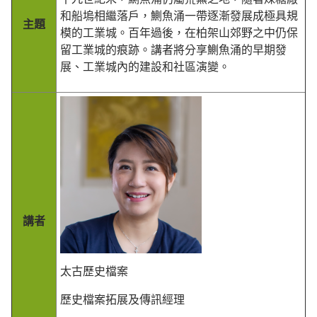
十九世紀末，鰂魚涌仍屬荒蕪之地，隨著煉糖廠
和船塢相繼落戶，鰂魚涌一帶逐漸發展成極具規
主題
模的工業城。百年過後，在柏架山郊野之中仍保
留工業城的痕跡。講者將分享鰂魚涌的早期發
展、工業城內的建設和社區演變。
講者
太古歷史檔案
歷史檔案拓展及傳訊經理